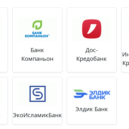
Банк
Дос-
Ин
Компаньон
Кредобанк
К
Элдик Банк
к
ЭкоИсламикБанк