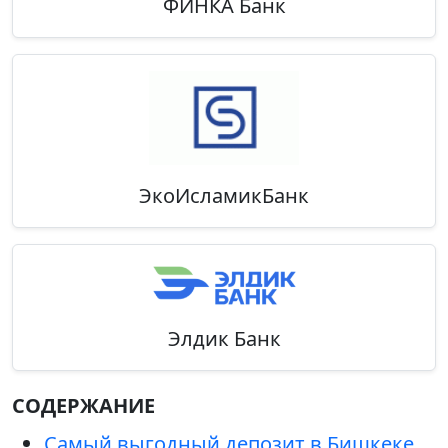
ФИНКА Банк
ЭкоИсламикБанк
Элдик Банк
СОДЕРЖАНИЕ
Самый выгодный депозит в Бишкеке