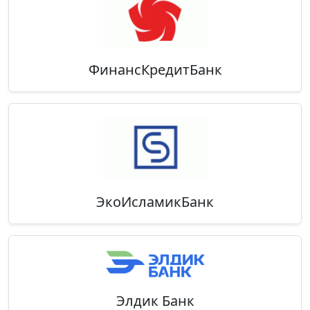
ФинансКредитБанк
ЭкоИсламикБанк
Элдик Банк