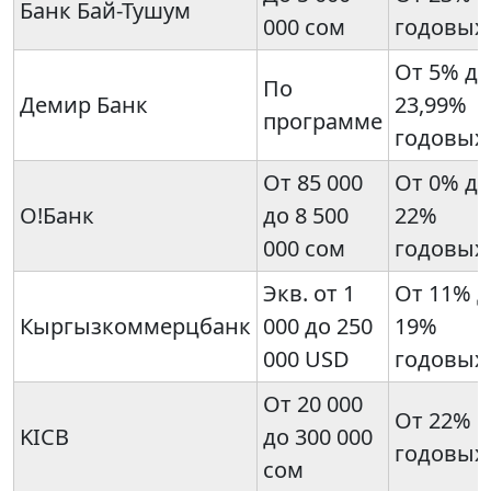
Банк Бай-Тушум
000 сом
годовых
От 5% до
По
Демир Банк
23,99%
программе
годовых
От 85 000
От 0% до
О!Банк
до 8 500
22%
000 сом
годовых
Экв. от 1
От 11% д
Кыргызкоммерцбанк
000 до 250
19%
000 USD
годовых
От 20 000
От 22%
KICB
до 300 000
годовых
сом