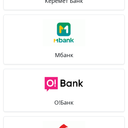
Керемет Банк
Мбанк
О!Банк