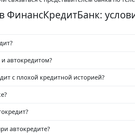
 в ФинансКредитБанк: услов
едит?
 и автокредитом?
едит с плохой кредитной историей?
ке?
токредит?
ри автокредите?