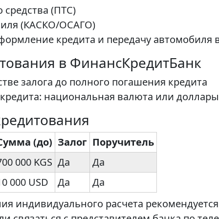
 средства (ПТС)
биля (КАСКО/ОСАГО)
оформление кредита и передачу автомобиля в
тования в ФинансКредитБанк
стве залога до полного погашения кредита
кредита: национальная валюта или доллар
кредитования
Сумма (до)
Залог
Поручитель
700 000 KGS
Да
Да
10 000 USD
Да
Да
ния индивидуального расчета рекомендуется
и связаться с представителем банка по теле