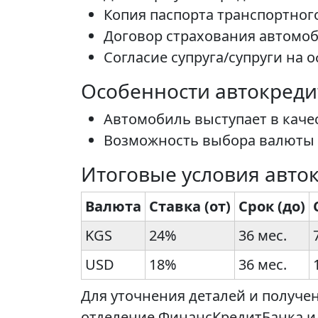
Копия паспорта транспортного
Договор страхования автомо
Согласие супруга/супруги на 
Особенности автокреди
Автомобиль выступает в каче
Возможность выбора валюты 
Итоговые условия авто
Валюта
Ставка (от)
Срок (до)
KGS
24%
36 мес.
USD
18%
36 мес.
Для уточнения деталей и получе
отделение ФинансКредитБанка ил