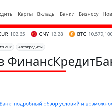
едиты
Карты
Вклады
Банки
Бизнесу
Нов
EUR
102.65
CNY
12.28
BTC
10,579,10
итБанк
Автокредиты
в ФинансКредитБа
Банк: подробный обзор условий и возможно