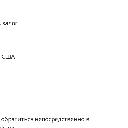
 залог
ы США
 обратиться непосредственно в
фону.