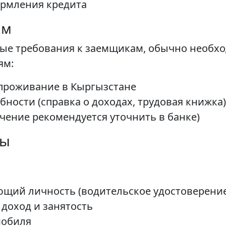
ормления кредита
ам
ьные требования к заемщикам, обычно необ
ям:
 проживание в Кыргызстане
ности (справка о доходах, трудовая книжка)
начение рекомендуется уточнить в банке)
ты
ющий личность (водительское удостоверение
доход и занятость
мобиля