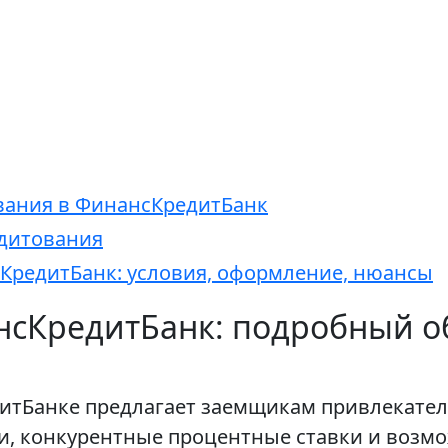
вания в ФинансКредитБанк
едитования
сКредитБанк: условия, оформление, нюансы
нсКредитБанк: подробный о
итБанке предлагает заемщикам привлекател
ки, конкурентные процентные ставки и возм