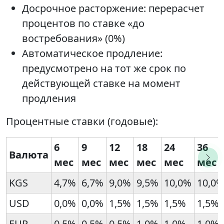
Досрочное расторжение: перерасчет
процентов по ставке «до
востребования» (0%)
Автоматическое продление:
предусмотрено на тот же срок по
действующей ставке на момент
продления
Процентные ставки (годовые):
6
9
12
18
24
36
Валюта
мес
мес
мес
мес
мес
мес
KGS
4,7%
6,7%
9,0%
9,5%
10,0%
10,0
USD
0,0%
0,0%
1,5%
1,5%
1,5%
1,5%
EUR
0,5%
0,5%
0,5%
1,0%
1,0%
1,0%