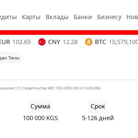
едиты
Карты
Вклады
Банки
Бизнесу
Нов
EUR
102.65
CNY
12.28
BTC
10,579,10
дан Таны
лицензия 111; Свидетельство МЮ 1332-3309-ОФ от 14.03.2006
Сумма
Срок
100 000 KGS
5-126 дней