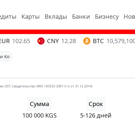
едиты
Карты
Вклады
Банки
Бизнесу
Нов
EUR
102.65
CNY
12.28
BTC
10,579,10
 и Ко
я 207; Свидетельство МЮ 143333-3301-У-е от 31.12.2014г.
Сумма
Срок
100 000 KGS
5-126 дней