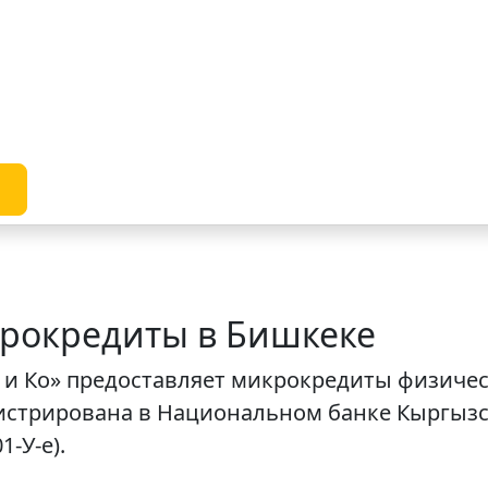
крокредиты в Бишкеке
т и Ко» предоставляет микрокредиты физиче
истрирована в Национальном банке Кыргызск
-У-е).