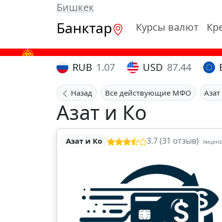
Бишкек
Банктар
Курсы валют
Кр
RUB
1.07
USD
87.44
Назад
Все действующие МФО
Азат
Азат и Ко
3.7 (31 отзыв)
Азат и Ко
лицензи