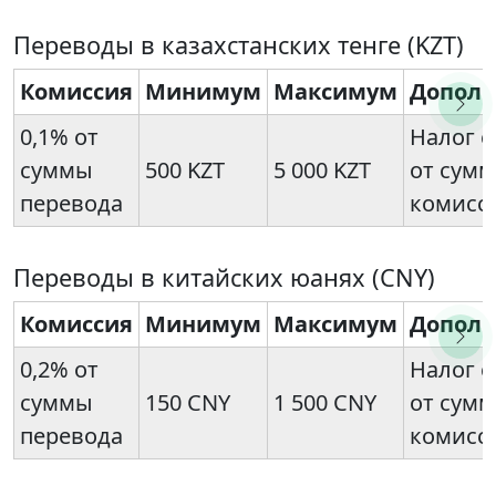
Переводы в казахстанских тенге (KZT)
Комиссия
Минимум
Максимум
Дополн
0,1% от
Налог с
суммы
500 KZT
5 000 KZT
от сум
перевода
комисс
Переводы в китайских юанях (CNY)
Комиссия
Минимум
Максимум
Дополн
0,2% от
Налог с
суммы
150 CNY
1 500 CNY
от сум
перевода
комисс