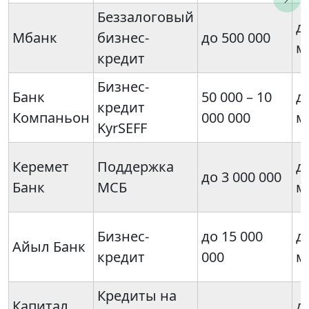
Беззалоговый
д
Мбанк
бизнес-
до 500 000
м
кредит
Бизнес-
Банк
50 000 – 10
д
кредит
Компаньон
000 000
м
KyrSEFF
Керемет
Поддержка
д
до 3 000 000
Банк
МСБ
м
Бизнес-
до 15 000
д
Айыл Банк
кредит
000
м
Кредиты на
Капитал
д