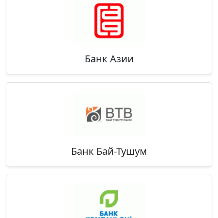
Банк Азии
Банк Бай-Тушум