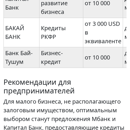
развитие
от 10 000
Банк
м
бизнеса
от 3 000 USD
БАКАЙ
Кредиты
д
в
БАНК
РКФР
м
эквиваленте
Банк Бай-
Бизнес-
д
от 10 000
Тушум
кредит
м
Рекомендации для
предпринимателей
Для малого бизнеса, не располагающего
залоговым имуществом, оптимальным
выбором станут предложения Мбанк и
Капитал Банк, предоставляющие кредиты