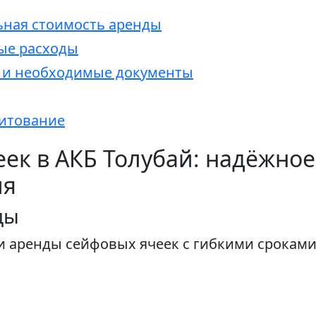
ная стоимость аренды
ые расходы
м и необходимые документы
дитование
ек в АКБ Толубай: надёжно
ия
ды
ги аренды сейфовых ячеек с гибкими сроками