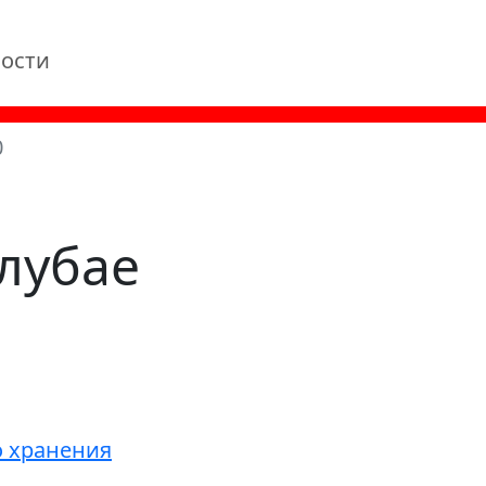
ости
0
лубае
о хранения