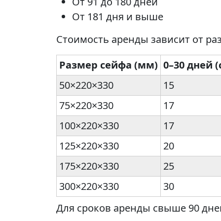
От 91 до 180 дней
От 181 дня и выше
Стоимость аренды зависит от раз
Размер сейфа (мм)
0–30 дней 
50×220×330
15
75×220×330
17
100×220×330
17
125×220×330
20
175×220×330
25
300×220×330
30
Для сроков аренды свыше 90 дне