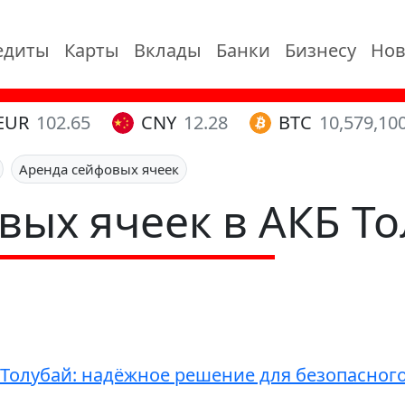
едиты
Карты
Вклады
Банки
Бизнесу
Нов
EUR
102.65
CNY
12.28
BTC
10,579,10
Аренда сейфовых ячеек
вых ячеек в АКБ То
 Толубай: надёжное решение для безопасног