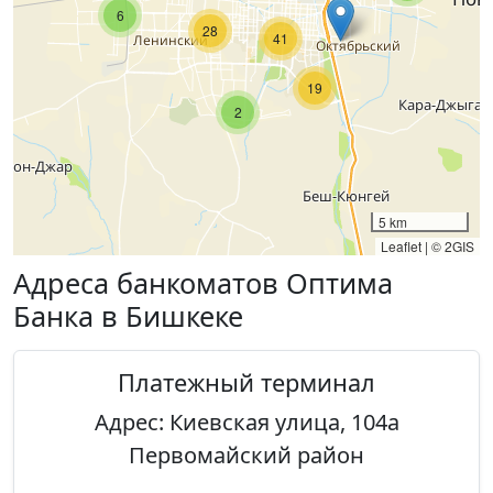
6
28
41
19
2
5 km
Leaflet
|
© 2GIS
Адреса банкоматов Оптима
Банка в Бишкеке
Платежный терминал
Адрес: Киевская улица, 104а
Первомайский район