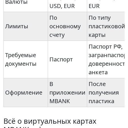
Валюты
USD, EUR
EUR
По
По типу
Лимиты
основному
пластиковой
счету
карты
Паспорт РФ,
Требуемые
загранпаспор
Паспорт
документы
доверенность
анкета
В
После
Оформление
приложении
получения
MBANK
пластика
Всё о виртуальных картах