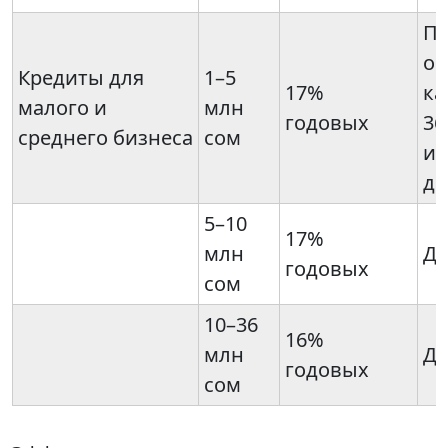
По
об
Кредиты для
1–5
17%
ка
малого и
млн
годовых
36
среднего бизнеса
сом
ин
до
5–10
17%
млн
До
годовых
сом
10–36
16%
млн
До
годовых
сом