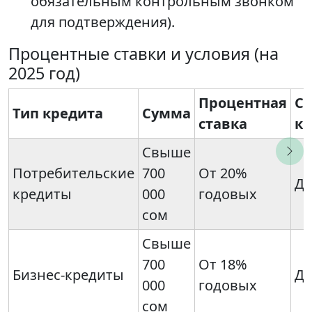
обязательным контрольным звонком
для подтверждения).
Процентные ставки и условия (на
2025 год)
Процентная
Ср
Тип кредита
Сумма
ставка
к
Свыше
Потребительские
700
От 20%
До
кредиты
000
годовых
сом
Свыше
700
От 18%
Бизнес-кредиты
До
000
годовых
сом