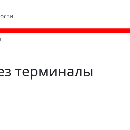
ости
0
ез терминалы