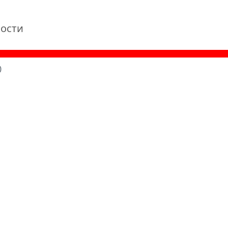
ости
0