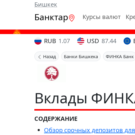
Бишкек
Банктар
Курсы валют
Кр
RUB
1.07
USD
87.44
Назад
Банки Бишкека
ФИНКА Банк
Вклады ФИНК
СОДЕРЖАНИЕ
Обзор срочных депозитов для