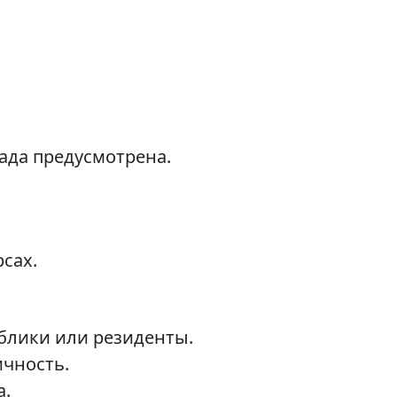
ада предусмотрена.
сах.
блики или резиденты.
чность.
а.