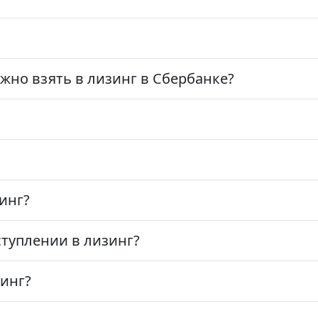
но взять в лизинг в Сбербанке?
инг?
ступлении в лизинг?
зинг?