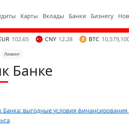
едиты
Карты
Вклады
Банки
Бизнесу
Нов
EUR
102.65
CNY
12.28
BTC
10,579,10
Лизинг
ик Банке
Банка: выгодные условия финансирования н
нга