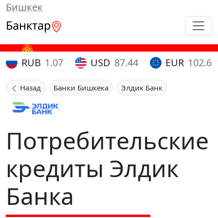
Бишкек
Банктар
RUB
1.07
USD
87.44
EUR
102.65
Назад
Банки Бишкека
Элдик Банк
Потребительские
кредиты Элдик
Банка