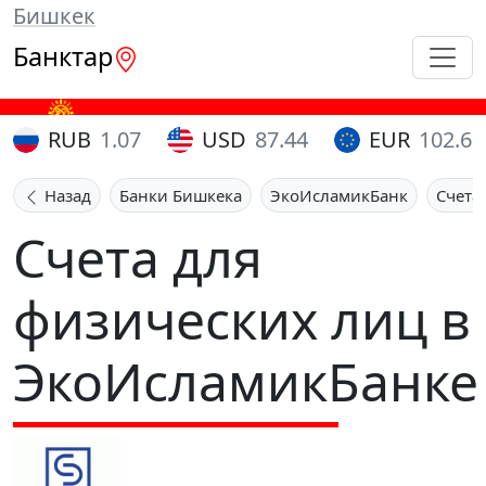
Бишкек
Банктар
RUB
1.07
USD
87.44
EUR
102.65
Назад
Банки Бишкека
ЭкоИсламикБанк
Счета
Счета для
физических лиц в
ЭкоИсламикБанке