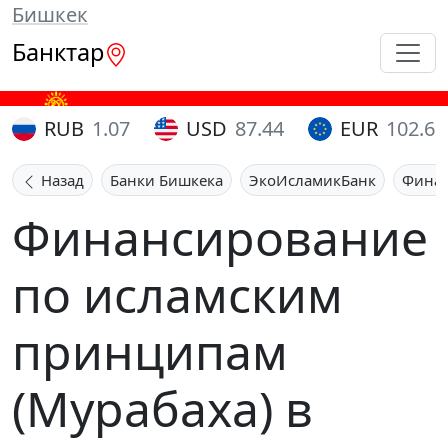
Бишкек
Банктар
RUB
1.07
USD
87.44
EUR
102.65
Назад
Банки Бишкека
ЭкоИсламикБанк
Финан
Финансирование
по исламским
принципам
(Мурабаха) в