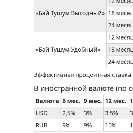
12 меся
«Бай Тушум Выгодный»
18 меся
24 меся
12 меся
«Бай Тушум Удобный»
18 меся
24 меся
Эффективная процентная ставка 
В иностранной валюте (по с
Валюта
6 мес.
9 мес.
12 мес.
1
USD
2,5%
3%
3,5%
3
RUB
9%
9%
10%