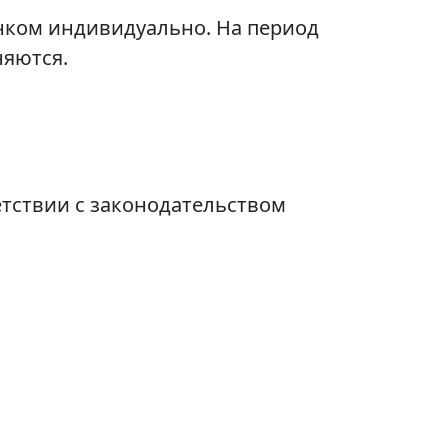
нком индивидуально. На период
няются.
етствии с законодательством