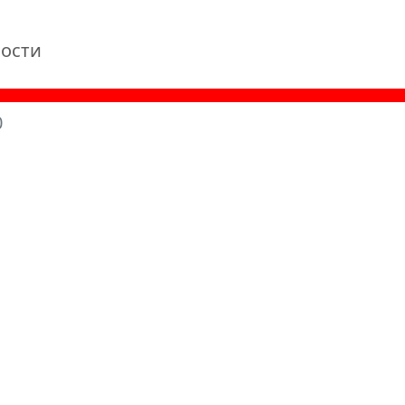
ости
0