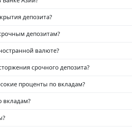
в Банке Азии?
крытия депозита?
 срочным депозитам?
ностранной валюте?
сторжения срочного депозита?
ысокие проценты по вкладам?
о вкладам?
ы?