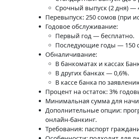
Срочный выпуск (2 дня) — 
Перевыпуск: 250 сомов (при ис
Годовое обслуживание:
Первый год — бесплатно.
Последующие годы — 150 
Обналичивание:
В банкоматах и кассах Бан
В других банках — 0,6%.
В кассе банка по заявлени
Процент на остаток: 3% годовы
Минимальная сумма для начис
Дополнительные опции: прогр
онлайн-банкинг.
Требования: паспорт граждан
Особенности: подходит для л