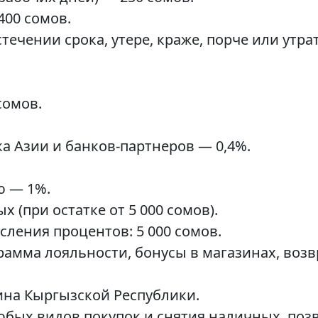
400 сомов.
течении срока, утере, краже, порче или утра
сомов.
ка Азии и банков-партнеров — 0,4%.
ю — 1%.
х (при остатке от 5 000 сомов).
ления процентов: 5 000 сомов.
амма лояльности, бонусы в магазинах, возв
ина Кыргызской Республики.
юбых видов покупок и снятия наличных, поз