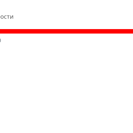
ости
0