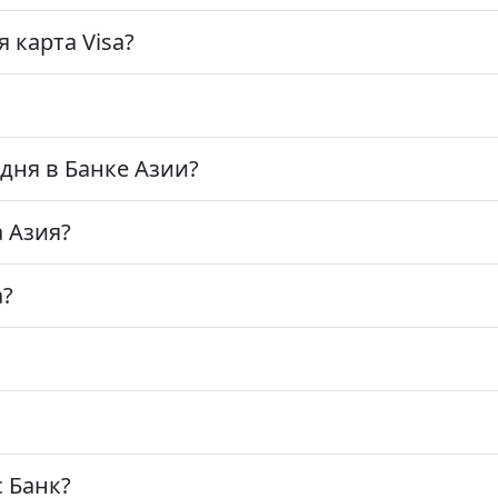
 карта Visa?
одня в Банке Азии?
 Азия?
а?
 Банк?