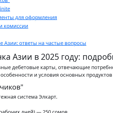
ков"
nite
менты для оформления
и комиссии
ке Азии: ответы на частые вопросы
ка Азии в 2025 году: подро
зные дебетовые карты, отвечающие потребн
особенности и условия основных продуктов н
дчиков"
тежная система Элкарт.
рабочих дней) — 250 сомов.