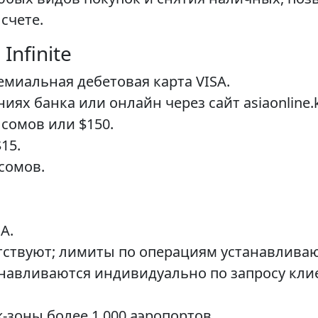
счете.
Infinite
емиальная дебетовая карта VISA.
ях банка или онлайн через сайт asiaonline.k
 сомов или $150.
15.
сомов.
А.
тствуют; лимиты по операциям устанавлива
навливаются индивидуально по запросу кли
-зоны более 1 000 аэропортов.