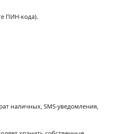
те ПИН-кода).
рат наличных, SMS-уведомления,
воляет хранить собственные