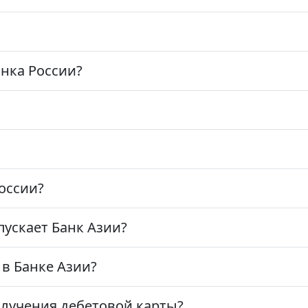
анка России?
оссии?
пускает Банк Азии?
 в Банке Азии?
лучения дебетовой карты?