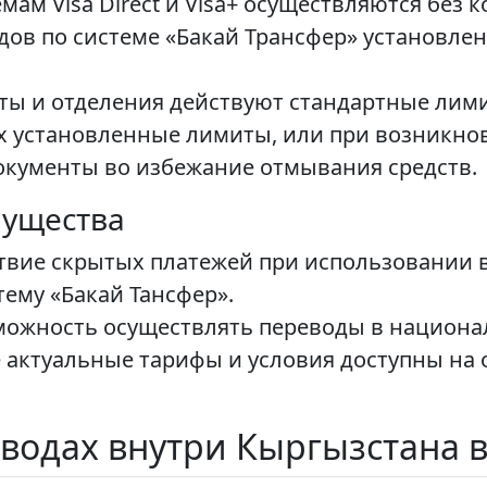
мам Visa Direct и Visa+ осуществляются без к
в по системе «Бакай Трансфер» установлен
ты и отделения действуют стандартные лими
 установленные лимиты, или при возникно
окументы во избежание отмывания средств.
ущества
твие скрытых платежей при использовании 
ему «Бакай Тансфер».
можность осуществлять переводы в национа
 актуальные тарифы и условия доступны на 
водах внутри Кыргызстана в