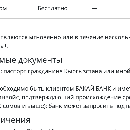
ом
Бесплатно
—
твляются мгновенно или в течение несколь
sa+.
имые документы
я: паспорт гражданина Кыргызстана или ин
еобходимо быть клиентом БАКАЙ БАНК и имет
 инвойс, подтверждающий происхождение сре
00 сомов и выше): банк может запросить под
ничения