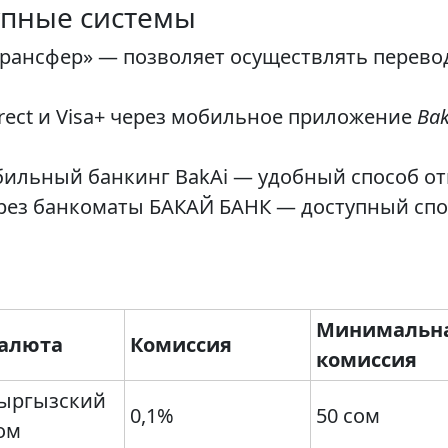
упные системы
Трансфер» — позволяет осуществлять перев
rect и Visa+ через мобильное приложение
Bak
ильный банкинг BakAi — удобный способ отп
ерез банкоматы БАКАЙ БАНК — доступный сп
Минимальн
алюта
Комиссия
комиссия
ыргызский
0,1%
50 сом
ом