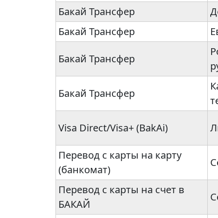
Бакай Трансфер
Д
Бакай Трансфер
Е
Р
Бакай Трансфер
р
К
Бакай Трансфер
т
Visa Direct/Visa+ (BakAi)
Л
Перевод с карты на карту
С
(банкомат)
Перевод с карты на счет в
С
БАКАЙ