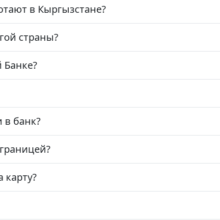
отают в Кыргызстане?
угой страны?
й Банке?
 в банк?
 границей?
а карту?