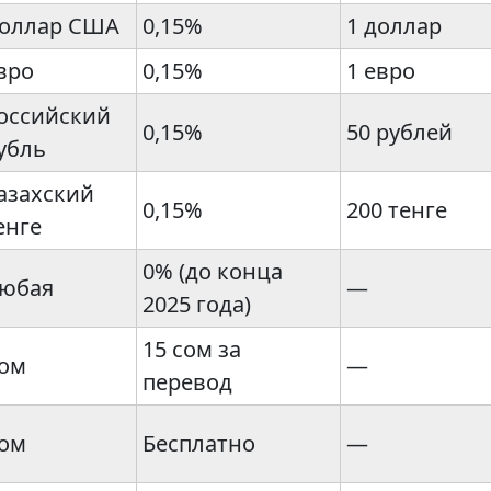
оллар США
0,15%
1 доллар
вро
0,15%
1 евро
оссийский
0,15%
50 рублей
убль
азахский
0,15%
200 тенге
енге
0% (до конца
юбая
—
2025 года)
15 сом за
ом
—
перевод
ом
Бесплатно
—