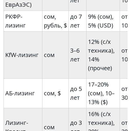
лет
10
ЕврАзЭС)
РКФР-
сом,
до 7
9% (сом),
от
лизинг
рубль, $
лет
5% (USD)
10
12% (с/х
3–6
техника),
от
KfW-лизинг
сом
лет
14%
10
(прочее)
17–20%
до 5
от 
АБ-лизинг
сом, $
(сом), 10–
лет
30
13% ($)
16% (с/х
Лизинг-
до 3
техника),
от
сом