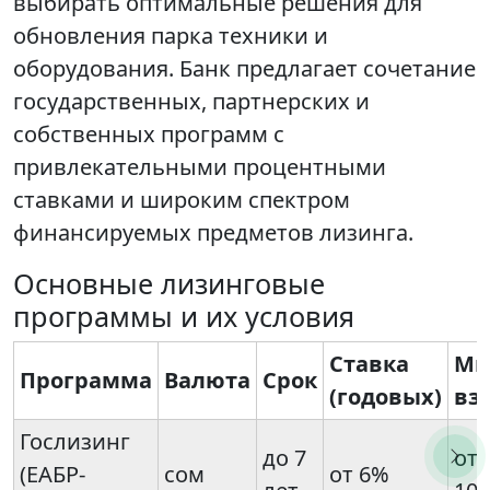
выбирать оптимальные решения для
обновления парка техники и
оборудования. Банк предлагает сочетание
государственных, партнерских и
собственных программ с
привлекательными процентными
ставками и широким спектром
финансируемых предметов лизинга.
Основные лизинговые
программы и их условия
Ставка
Ми
Программа
Валюта
Срок
(годовых)
вз
Гослизинг
до 7
от
(ЕАБР-
сом
от 6%