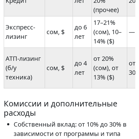
Кредит
лет
20%
20
(прочее)
17–21%
Экспресс-
до 6
сом, $
(сом), 10–
—
лизинг
лет
14% ($)
АТП-лизинг
от 20%
до 4
от
(б/у
сом, $
(сом), от
лет
30
техника)
13% ($)
Комиссии и дополнительные
расходы
Собственный вклад: от 10% до 30% в
зависимости от программы и типа